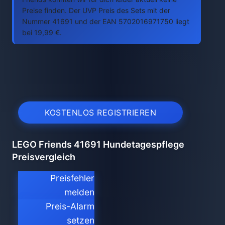
Preise finden. Der UVP Preis des Sets mit der
Nummer 41691 und der EAN 5702016971750 liegt
bei 19,99 €.
KOSTENLOS REGISTRIEREN
LEGO Friends 41691 Hundetagespflege
Preisvergleich
Preisfehler
melden
Preis-Alarm
setzen