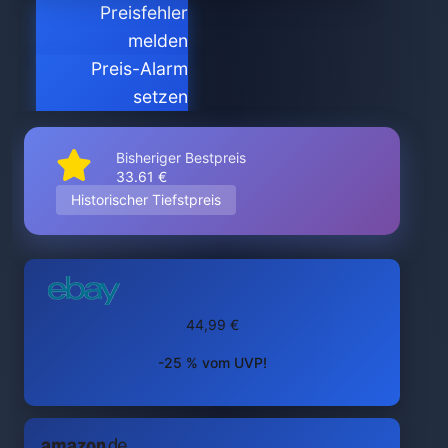
Preisfehler
melden
Preis-Alarm
setzen
Bisheriger Bestpreis
33.61 €
Historischer Tiefstpreis
44,99 €
-25 % vom UVP!