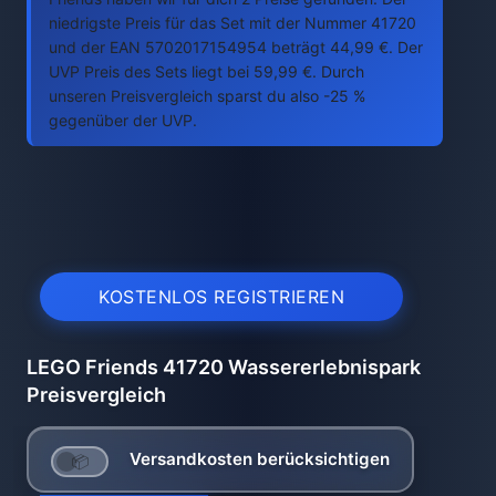
niedrigste Preis für das Set mit der Nummer 41720
und der EAN 5702017154954 beträgt 44,99 €. Der
UVP Preis des Sets liegt bei 59,99 €. Durch
unseren Preisvergleich sparst du also -25 %
gegenüber der UVP.
KOSTENLOS REGISTRIEREN
LEGO Friends 41720 Wassererlebnispark
Preisvergleich
Versandkosten berücksichtigen