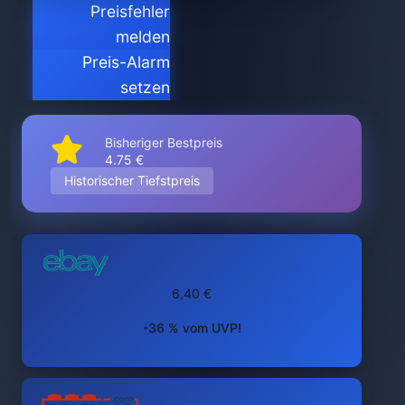
Preisfehler
melden
Preis-Alarm
setzen
Bisheriger Bestpreis
4.75 €
Historischer Tiefstpreis
6,40 €
-36 % vom UVP!