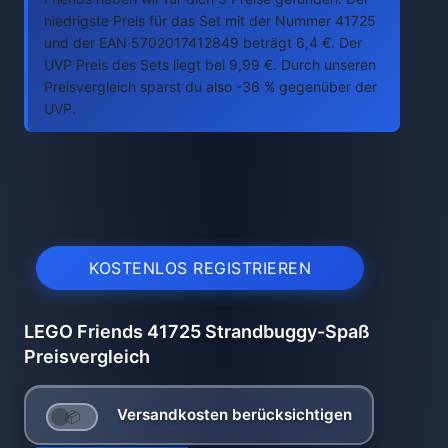
niedrigste Preis für das Set mit der Nummer 41725
und der EAN 5702017412849 beträgt 6,4 €. Der
UVP Preis des Sets liegt bei 9,99 €. Durch unseren
Preisvergleich sparst du also -36 % gegenüber der
UVP.
KOSTENLOS REGISTRIEREN
LEGO Friends 41725 Strandbuggy-Spaß
Preisvergleich
Versandkosten berücksichtigen