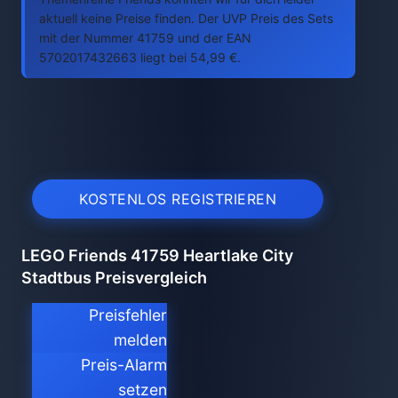
aktuell keine Preise finden. Der UVP Preis des Sets
mit der Nummer 41759 und der EAN
5702017432663 liegt bei 54,99 €.
KOSTENLOS REGISTRIEREN
LEGO Friends 41759 Heartlake City
Stadtbus Preisvergleich
Preisfehler
melden
Preis-Alarm
setzen