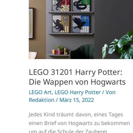
Die
Wappen
von
Hogwarts
LEGO 31201 Harry Potter:
Die Wappen von Hogwarts
LEGO Art
,
LEGO Harry Potter
/ Von
Redaktion
/
März 15, 2022
Jedes Kind träumt davon, eines Tages
einen Brief von Hogwarts zu bekommen
um auf die Schule der Zauberei