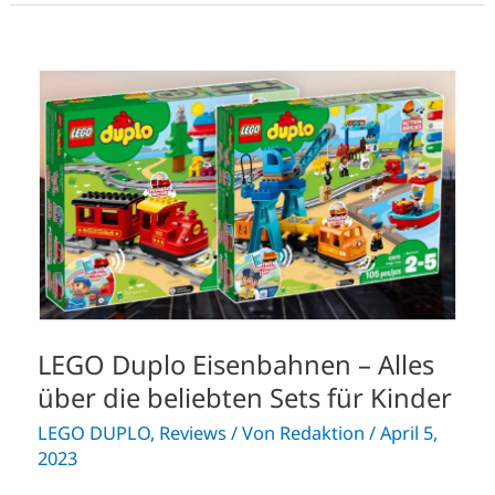
LEGO
Duplo
Eisenbahnen
–
Alles
über
die
beliebten
Sets
für
Kinder
LEGO Duplo Eisenbahnen – Alles
über die beliebten Sets für Kinder
LEGO DUPLO
,
Reviews
/ Von
Redaktion
/
April 5,
2023