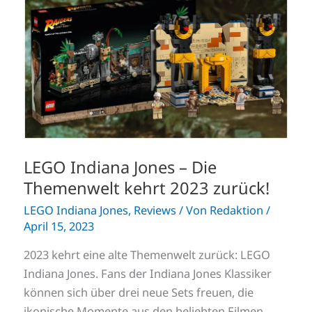
Jones
–
Die
Themenwelt
kehrt
2023
zurück!
LEGO Indiana Jones – Die
Themenwelt kehrt 2023 zurück!
LEGO Indiana Jones
,
Reviews
/ Von
Redaktion
/
April 15, 2023
2023 kehrt eine alte Themenwelt zurück: LEGO
Indiana Jones. Fans der Indiana Jones Klassiker
können sich über drei neue Sets freuen, die
ikonische Momente aus den beliebten Filmen