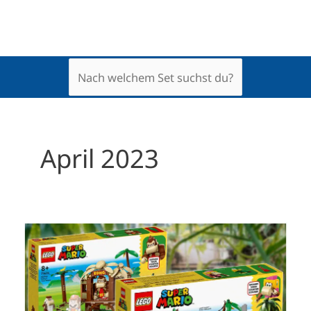
April 2023
Donkey
Kong
LEGO
Neuheiten
2023
–
Die
LEGO