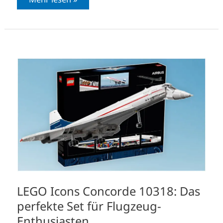
LEGO
Icons
Concorde
10318:
Das
perfekte
Set
für
Flugzeug-
Enthusiasten
LEGO Icons Concorde 10318: Das
perfekte Set für Flugzeug-
Enthusiasten