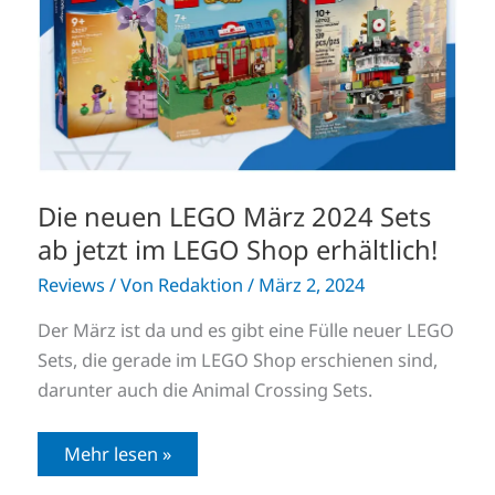
Sets
ab
jetzt
im
LEGO
Shop
erhältlich!
Die neuen LEGO März 2024 Sets
ab jetzt im LEGO Shop erhältlich!
Reviews
/ Von
Redaktion
/
März 2, 2024
Der März ist da und es gibt eine Fülle neuer LEGO
Sets, die gerade im LEGO Shop erschienen sind,
darunter auch die Animal Crossing Sets.
Mehr lesen »