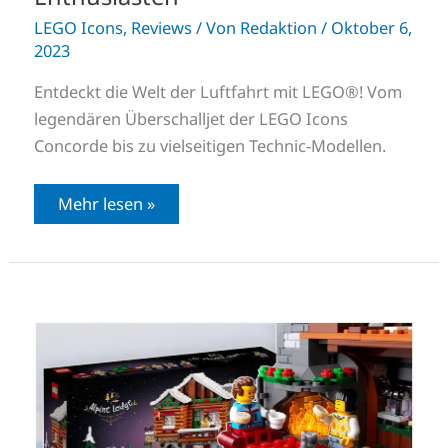
LEGO Icons
,
Reviews
/ Von
Redaktion
/
Oktober 6,
2023
Entdeckt die Welt der Luftfahrt mit LEGO®! Vom
legendären Überschalljet der LEGO Icons
Concorde bis zu vielseitigen Technic-Modellen.
Mehr lesen »
LEGO
10325
Almhütte
–
Die
Winter
Village
Set