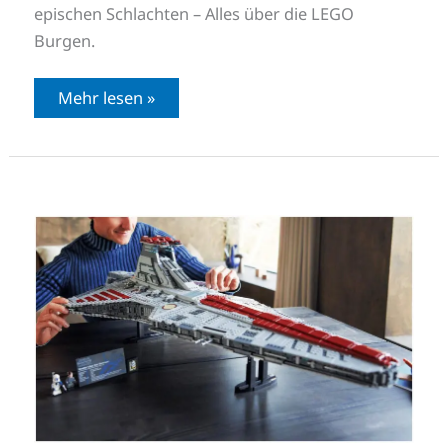
epischen Schlachten – Alles über die LEGO
Burgen.
Mehr lesen »
LEGO
Star
Wars
Republikanischer
Angriffskreuzer
der
Venator-
Klasse