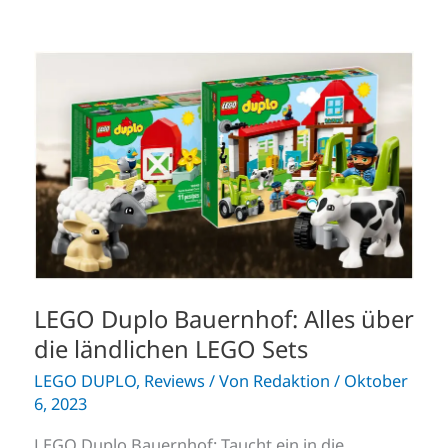
LEGO
Duplo
Bauernhof:
Alles
über
die
ländlichen
LEGO
Sets
LEGO Duplo Bauernhof: Alles über
die ländlichen LEGO Sets
LEGO DUPLO
,
Reviews
/ Von
Redaktion
/
Oktober
6, 2023
LEGO Duplo Bauernhof: Taucht ein in die