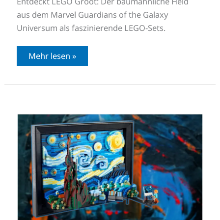
Entdeckt LEGO Groot: Der baumähnliche Held
aus dem Marvel Guardians of the Galaxy
Universum als faszinierende LEGO-Sets.
Mehr lesen »
Von
der
Leinwand
direkt
zu
LEGO:
Van
Goghs
Sternennacht.