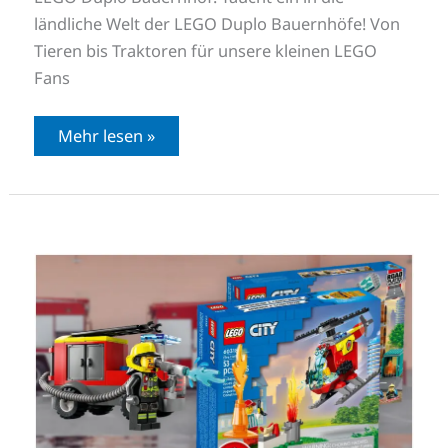
ländliche Welt der LEGO Duplo Bauernhöfe! Von
Tieren bis Traktoren für unsere kleinen LEGO
Fans
Mehr lesen »
Unsere
LEGO
Feuerwehr
Highlights
2024
für
Groß
und
Klein!