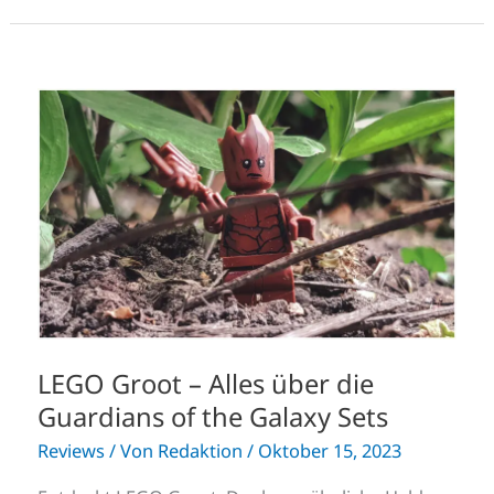
LEGO
Groot
–
Alles
über
die
Guardians
of
the
Galaxy
Sets
LEGO Groot – Alles über die
Guardians of the Galaxy Sets
Reviews
/ Von
Redaktion
/
Oktober 15, 2023