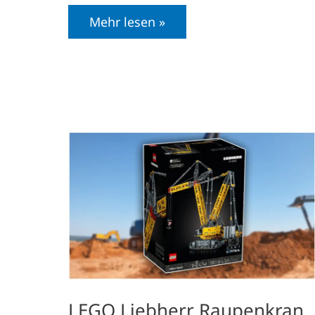
Mehr lesen »
LEGO
Liebherr
Raupenkran
LR
13000
(42146):
Alles
über
die
LEGO
Technic
August
Neuheit
LEGO Liebherr Raupenkran