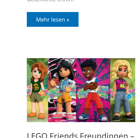
Mehr lesen »
LEGO
Friends
Freundinnen
–
Alles
über
die
neuen
LEGO
Friends
2023
LEGO Friends Freundinnen –