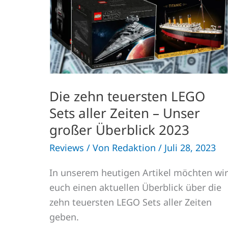
Sets
aller
Zeiten
–
Unser
großer
Überblick
2023
Die zehn teuersten LEGO
Sets aller Zeiten – Unser
großer Überblick 2023
Reviews
/ Von
Redaktion
/
Juli 28, 2023
In unserem heutigen Artikel möchten wir
euch einen aktuellen Überblick über die
zehn teuersten LEGO Sets aller Zeiten
geben.