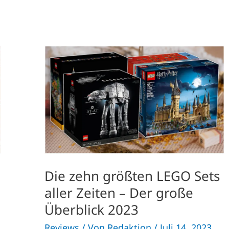
Die
zehn
größten
LEGO
Sets
aller
Zeiten
–
Der
große
Überblick
2023
Die zehn größten LEGO Sets
aller Zeiten – Der große
Überblick 2023
Reviews
/ Von
Redaktion
/
Juli 14, 2023