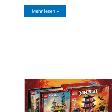
Mehr lesen »
Die
fünf
größten
LEGO
Ninjago
Sets
aller