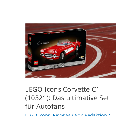
LEGO
Icons
Corvette
C1
(10321):
Das
ultimative
Set
für
Autofans
LEGO Icons Corvette C1
(10321): Das ultimative Set
für Autofans
LEGO Icons
,
Reviews
/ Von
Redaktion
/