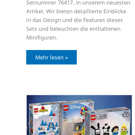
Setnummer 76417, in unserem neuesten
Artikel. Wir bieten detaillierte Einblicke
in das Design und die Features dieses
Sets und beleuchten die enthaltenen
Minifiguren.
Mehr lesen »
LEGO
100
Jahre
Disney
Jubiläum:
Alles
über