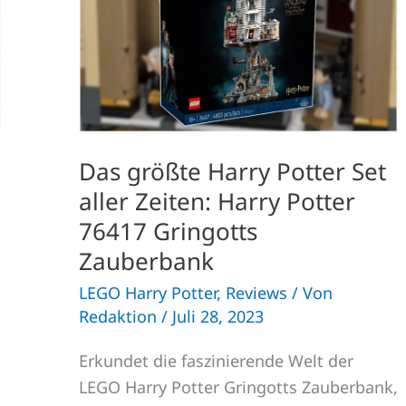
Set
aller
Zeiten:
Harry
Potter
76417
Gringotts
Zauberbank
Das größte Harry Potter Set
aller Zeiten: Harry Potter
76417 Gringotts
Zauberbank
LEGO Harry Potter
,
Reviews
/ Von
Redaktion
/
Juli 28, 2023
Erkundet die faszinierende Welt der
LEGO Harry Potter Gringotts Zauberbank,