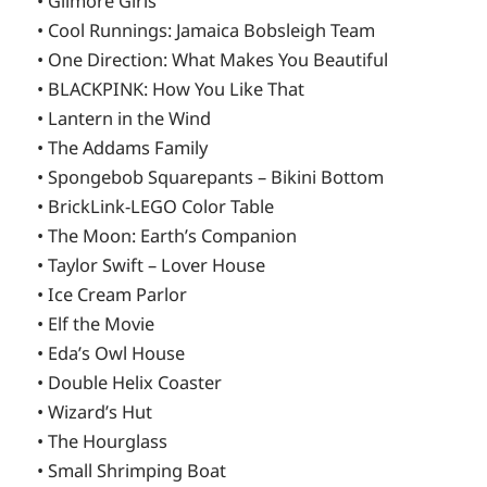
• Gilmore Girls
• Cool Runnings: Jamaica Bobsleigh Team
• One Direction: What Makes You Beautiful
• BLACKPINK: How You Like That
• Lantern in the Wind
• The Addams Family
• Spongebob Squarepants – Bikini Bottom
• BrickLink-LEGO Color Table
• The Moon: Earth’s Companion
• Taylor Swift – Lover House
• Ice Cream Parlor
• Elf the Movie
• Eda’s Owl House
• Double Helix Coaster
• Wizard’s Hut
• The Hourglass
• Small Shrimping Boat