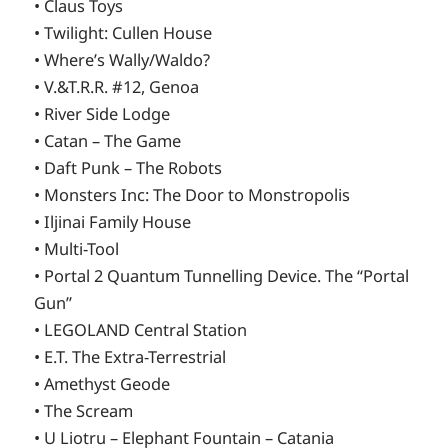
• Claus Toys
• Twilight: Cullen House
• Where’s Wally/Waldo?
• V.&T.R.R. #12, Genoa
• River Side Lodge
• Catan – The Game
• Daft Punk – The Robots
• Monsters Inc: The Door to Monstropolis
• Iljinai Family House
• Multi-Tool
• Portal 2 Quantum Tunnelling Device. The “Portal
Gun”
• LEGOLAND Central Station
• E.T. The Extra-Terrestrial
• Amethyst Geode
• The Scream
• U Liotru – Elephant Fountain – Catania