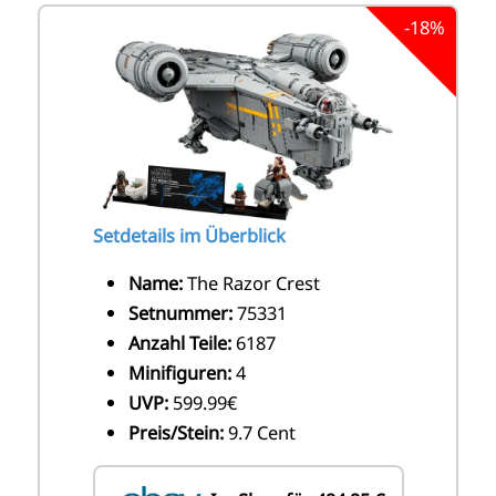
-18%
Setdetails im Überblick
Name:
The Razor Crest
Setnummer:
75331
Anzahl Teile:
6187
Minifiguren:
4
UVP:
599.99€
Preis/Stein:
9.7 Cent